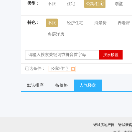
类型：
不限
住宅
公寓/住宅
别墅
特色：
不限
经济住宅
海景房
养老房
多层洋房
已选条件：
公寓/住宅
默认排序
按价格
人气楼盘
诸城房地产网
诸城新