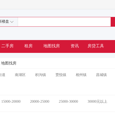
新楼盘
二手房
租房
地图找房
资讯
房贷工具
地图找房
街道
南湖区
枳沟镇
贾悦镇
相州镇
昌城镇
15000-20000
20000-25000
25000-30000
30000元以上