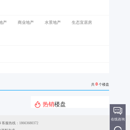
地产
商业地产
水景地产
生态宜居房
0
共
个楼盘
热销
楼盘
在线咨询
 客服热线：18663680372