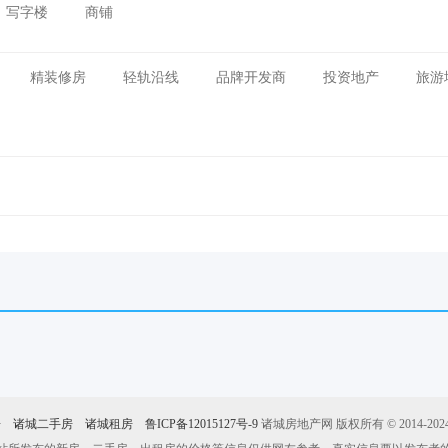
写字楼
商铺
精装修房
轻轨沿线
品牌开发商
投资地产
旅游
房
诸城二手房
诸城租房
鲁ICP备12015127号-9
诸城房地产网 版权所有 © 2014-2024