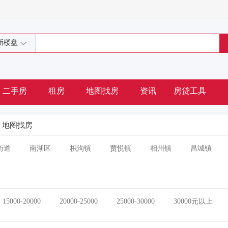
新楼盘
二手房
租房
地图找房
资讯
房贷工具
地图找房
街道
南湖区
枳沟镇
贾悦镇
相州镇
昌城镇
15000-20000
20000-25000
25000-30000
30000元以上