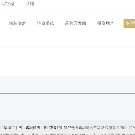
写字楼
商铺
精装修房
轻轨沿线
品牌开发商
投资地产
旅游
房
诸城二手房
诸城租房
鲁ICP备12015127号-9
诸城房地产网 版权所有 © 2014-2024