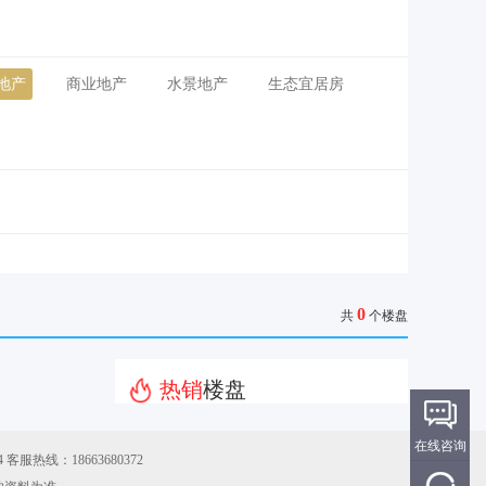
地产
商业地产
水景地产
生态宜居房
0
共
个楼盘
热销
楼盘
在线咨询
 客服热线：18663680372