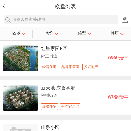
楼盘列表
请输入搜索关键词！
区域
均价
类型
排序
红星家园E区
6960
舜王街道
元/平
经济住宅
品牌开发商
投资地产
新天地·东鲁学府
6788
密州街道
元/平
经济住宅
生态宜居房
山泉小区