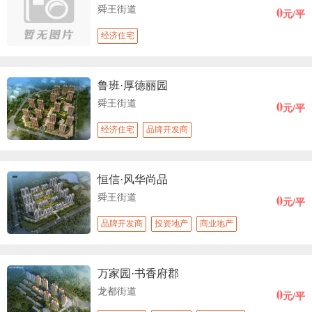
0
舜王街道
元/平
经济住宅
鲁班·厚德丽园
0
舜王街道
元/平
经济住宅
品牌开发商
恒信·风华尚品
0
舜王街道
元/平
品牌开发商
投资地产
商业地产
万家园·书香府郡
0
龙都街道
元/平