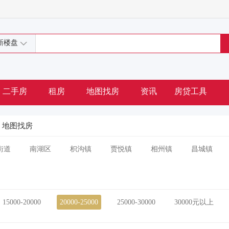
新楼盘
二手房
租房
地图找房
资讯
房贷工具
地图找房
街道
南湖区
枳沟镇
贾悦镇
相州镇
昌城镇
15000-20000
20000-25000
25000-30000
30000元以上