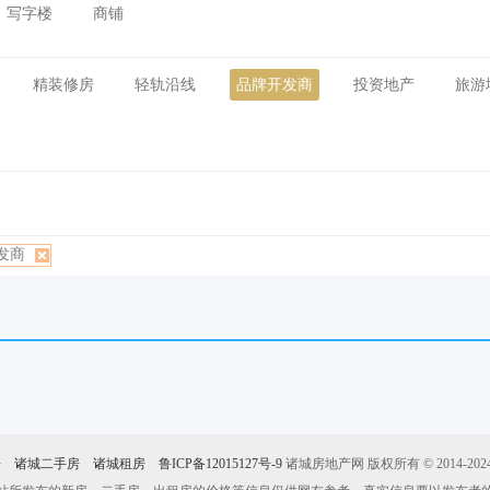
写字楼
商铺
精装修房
轻轨沿线
品牌开发商
投资地产
旅游
发商
房
诸城二手房
诸城租房
鲁ICP备12015127号-9
诸城房地产网 版权所有 © 2014-2024