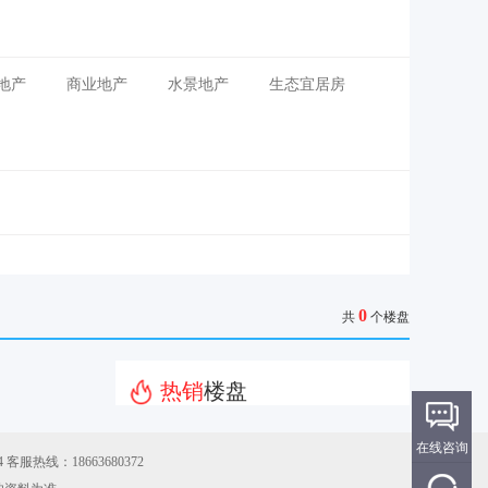
地产
商业地产
水景地产
生态宜居房
0
共
个楼盘
热销
楼盘
在线咨询
 客服热线：18663680372