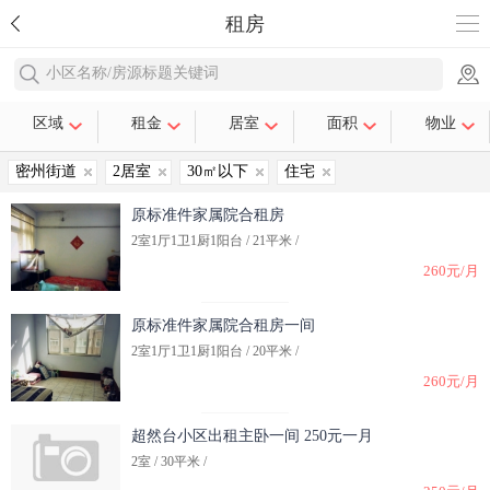
租房
小区名称/房源标题关键词
区域
租金
居室
面积
物业
密州街道
2居室
30㎡以下
住宅
原标准件家属院合租房
2室1厅1卫1厨1阳台 / 21平米 /
260元/月
原标准件家属院合租房一间
2室1厅1卫1厨1阳台 / 20平米 /
260元/月
超然台小区出租主卧一间 250元一月
2室 / 30平米 /