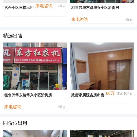
来电咨询
80㎡
六合小区三楼出租
租售兴华东路华兴小区沿街房
来电咨询
66㎡
精选出售
86万
3室,107㎡
租售兴华东路华兴小区沿街房
政府家属院吉房出售
来电咨询
66㎡
同价位出租