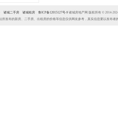
房
诸城二手房
诸城租房
鲁ICP备12015127号-9
诸城房地产网 版权所有 © 2014-2024
站所发布的新房、二手房、出租房的价格等信息仅供网友参考，真实信息要以发布者