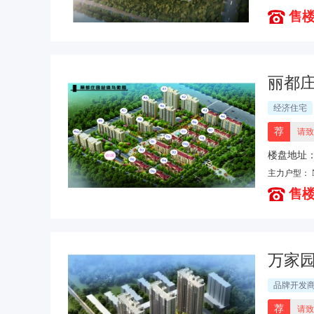
售楼
丽都
经济住宅
荐
请致
楼盘地址
路交叉口
主力户型：
售楼
万家园
品牌开发
荐
请致