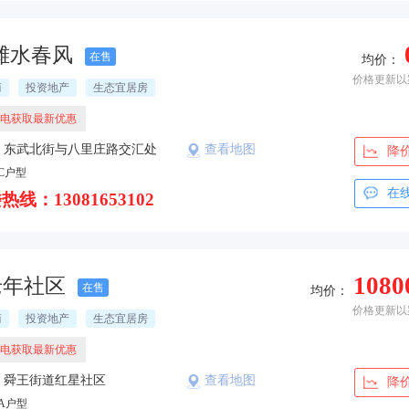
潍水春风
在售
均价：
价格更新以
商
投资地产
生态宜居房
电获取最新优惠
：东武北街与八里庄路交汇处
查看地图
降
南
C户型
在
热线：13081653102
1080
老年社区
在售
均价：
价格更新以
商
投资地产
生态宜居房
电获取最新优惠
：舜王街道红星社区
查看地图
降
A户型