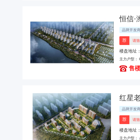
恒信·
品牌开发
荐
请致
楼盘地址
西50米路
主力户型：
售楼
红星
品牌开发
荐
请致
楼盘地址
主力户型：