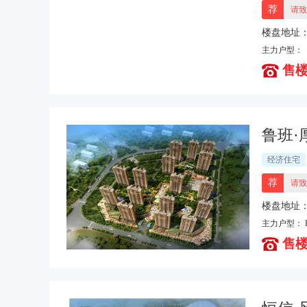
荐
请致
楼盘地址
主力户型：
售楼
鲁班·
经济住宅
荐
请致
楼盘地址
处东南角
主力户型：
售楼