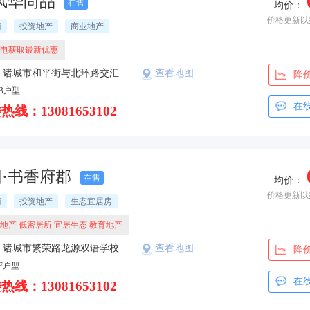
风华尚品
在售
均价：
价格更新以
商
投资地产
商业地产
电获取最新优惠
：诸城市和平街与北环路交汇
查看地图
降
路东
B户型
在
热线：13081653102
·书香府郡
在售
均价：
价格更新以
商
投资地产
生态宜居房
地产 低密居所 宜居生态 教育地产
：诸城市繁荣路龙源双语学校
查看地图
降
F户型
在
热线：13081653102