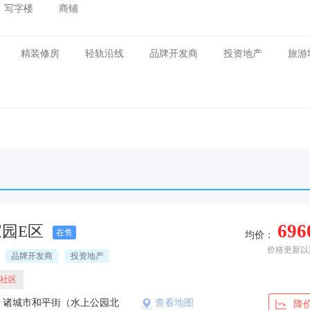
写字楼
商铺
精装修房
轻轨沿线
品牌开发商
投资地产
旅游
696
园E区
在售
均价：
价格更新以
品牌开发商
投资地产
社区
：诸城市和平街（水上公园北
查看地图
降