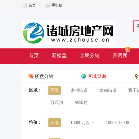
首页
手机版
首页
新楼盘
全民分销
买房团
楼盘分销
区域查询
区域：
不限
密州街道
龙都街道
舜王
百尺河
林家村
均价：
不限
10000元以下
10000-15000