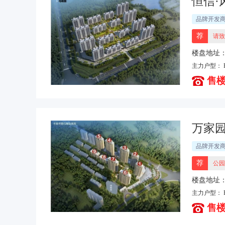
恒信·
品牌开发
荐
请致
楼盘地址
处北50米
主力户型：
售楼
万家园
品牌开发
荐
公园
楼盘地址
西邻
主力户型：
售楼