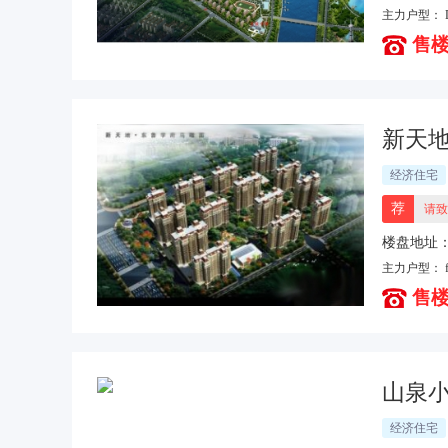
侧）红星
主力户型：
售楼
新天地
经济住宅
荐
请致
楼盘地址
北街以东
主力户型：
售楼
山泉
经济住宅