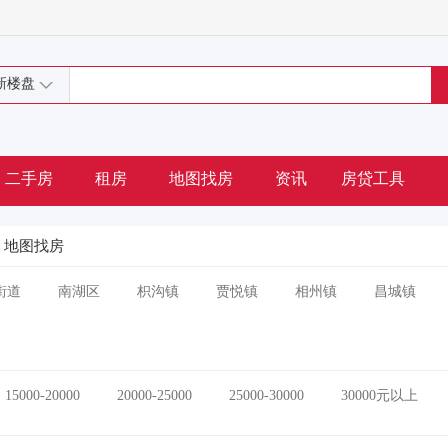
新楼盘
二手房
租房
地图找房
资讯
房贷工具
地图找房
街道
南湖区
枳沟镇
贾悦镇
相州镇
昌城镇
15000-20000
20000-25000
25000-30000
30000元以上