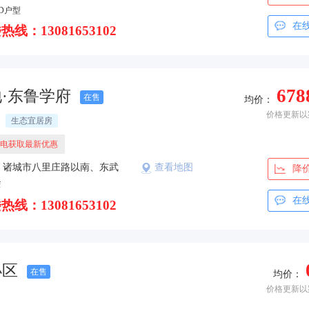
家园社区
D户型
在
热线：13081653102
678
·东鲁学府
在售
均价：
价格更新以
生态宜居房
电获取最新优惠
：诸城市八里庄路以南、东武
查看地图
降
f
在
热线：13081653102
小区
在售
均价：
价格更新以