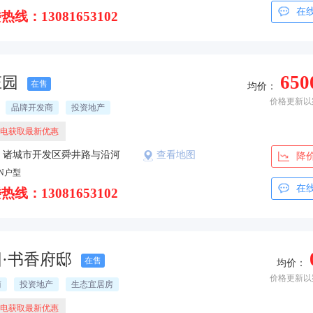
在
热线：13081653102
650
庄园
在售
均价：
价格更新以
品牌开发商
投资地产
电获取最新优惠
：诸城市开发区舜井路与沿河
查看地图
降
路南
N户型
在
热线：13081653102
·书香府邸
在售
均价：
价格更新以
商
投资地产
生态宜居房
电获取最新优惠