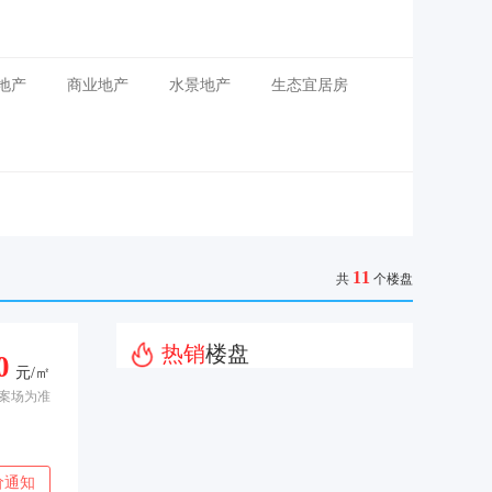
地产
商业地产
水景地产
生态宜居房
11
共
个楼盘
热销
楼盘
0
元/㎡
案场为准
价通知