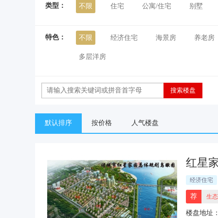
类型：
不限
住宅
公寓/住宅
别墅
特色：
不限
经济住宅
海景房
养老房
多层洋房
默认排序
按价格
人气楼盘
红星家
经济住宅
荐
生态
楼盘地址