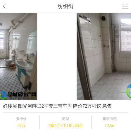
纺织街
好楼层 阳光河畔132平套三带车库 降价72万可议 急售
参考价
房型
建筑面积
72万
3室2厅2卫1厨1阳台
132㎡