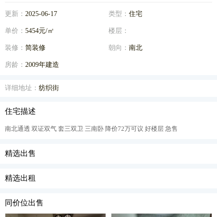
更新：
2025-06-17
类型：
住宅
单价：
5454元/㎡
楼层：
装修：
简装修
朝向：
南北
房龄：
2009年建造
详细地址：
纺织街
住宅描述
南北通透 双证双气 套三双卫 三南卧 降价72万可议 好楼层 急售
精选出售
精选出租
同价位出售