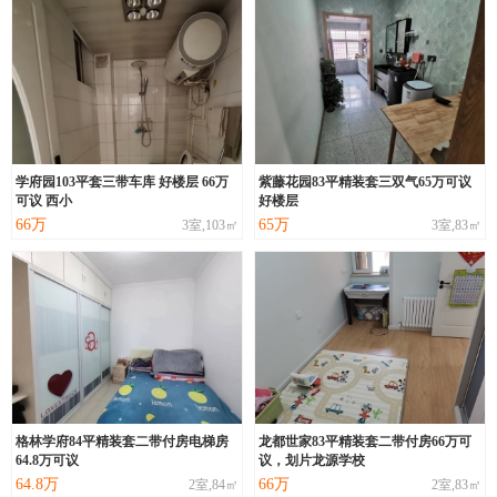
学府园103平套三带车库 好楼层 66万
紫藤花园83平精装套三双气65万可议
可议 西小
好楼层
66万
65万
3室,103㎡
3室,83㎡
格林学府84平精装套二带付房电梯房
龙都世家83平精装套二带付房66万可
64.8万可议
议，划片龙源学校
64.8万
66万
2室,84㎡
2室,83㎡