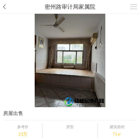
密州路审计局家属院
房屋出售
参考价
房型
建筑面积
23万
71㎡