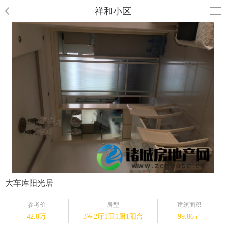
祥和小区
大车库阳光居
参考价
房型
建筑面积
42.8万
3室2厅1卫1厨1阳台
99.86㎡