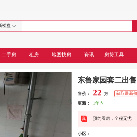
新楼盘
二手房
租房
地图找房
资讯
房贷工具
东鲁家园套二出售
22
获取最新价
售价：
万
更新：
1年内
真
预约看房，全程无忧
小区：