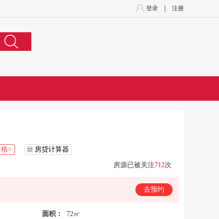
登录
注册
格>
房贷计算器
房源已被关注
712
次
去预约
面积：
72㎡