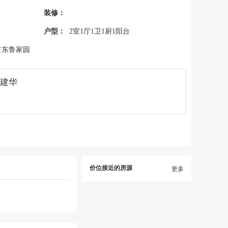
装修：
户型：
2室1厅1卫1厨1阳台
首东鲁家园
孙建华
价位接近的房源
更多