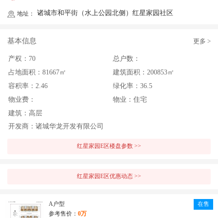
诸城市和平街（水上公园北侧）红星家园社区
地址：
基本信息
更多 >
产权：
70
总户数：
占地面积：
81667㎡
建筑面积：
200853㎡
容积率：
2.46
绿化率：
36.5
物业费：
物业：
住宅
建筑：
高层
开发商：
诸城华龙开发有限公司
红星家园E区楼盘参数 >>
红星家园E区优惠动态 >>
A户型
在售
参考售价：
0万