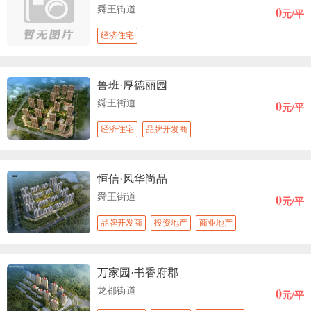
0
舜王街道
元/平
经济住宅
鲁班·厚德丽园
0
舜王街道
元/平
经济住宅
品牌开发商
恒信·风华尚品
0
舜王街道
元/平
品牌开发商
投资地产
商业地产
万家园·书香府郡
0
龙都街道
元/平