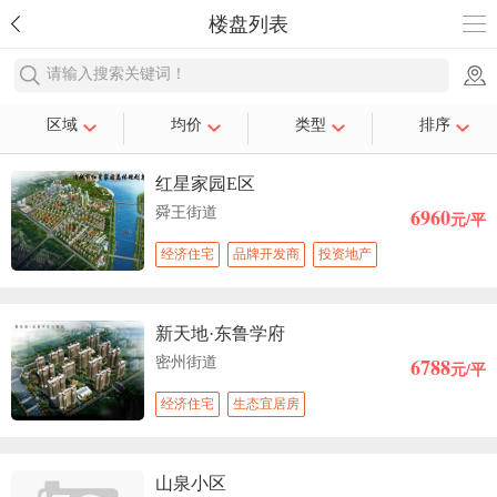
楼盘列表
请输入搜索关键词！
区域
均价
类型
排序
红星家园E区
6960
舜王街道
元/平
经济住宅
品牌开发商
投资地产
新天地·东鲁学府
6788
密州街道
元/平
经济住宅
生态宜居房
山泉小区