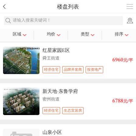
楼盘列表
请输入搜索关键词！
区域
均价
类型
排序
红星家园E区
6960
舜王街道
元/平
经济住宅
品牌开发商
投资地产
新天地·东鲁学府
6788
密州街道
元/平
经济住宅
生态宜居房
山泉小区