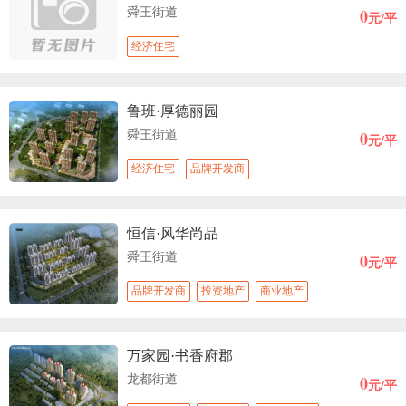
0
舜王街道
元/平
经济住宅
鲁班·厚德丽园
0
舜王街道
元/平
经济住宅
品牌开发商
恒信·风华尚品
0
舜王街道
元/平
品牌开发商
投资地产
商业地产
万家园·书香府郡
0
龙都街道
元/平