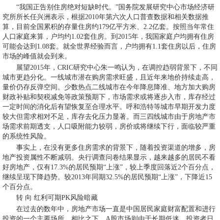
“我国正告别住房绝对短缺时代。”国务院发展研究中心市场经济研
究所所长任兴洲表示，根据2010年第六次人口普查数据和相关数据推
算，目前全国累积的存量住房约179亿平方米、2.2亿套。按照当年常住
人口家庭来算，户均约1.02套住房。到2015年，我国家庭户均拥有住房
可能会达到1.08套。就全世界经验而言，户均拥有1.1套住房以后，住房
市场的峰值就会到来。
展望2015年，CRIC研究中心朱一鸣认为，在调控趋弱背景下，不同
城市更趋分化。一线城市潜在购房需求旺盛，且近年来地价持续走高，
量价仍存反弹空间。少数热点二线城市在今年降息降准、地方加大购房
财政补贴和契税减免等政策预期下，市场需求或将逐步入市，库存经过
一定时间的消化后有望恢复至合理水平。呼和浩特等城市早期开发力度
较大但需求相对不足，库存去化压力显著。而三四线城市由于房地产市
场需求前期透支，人口吸附能力较弱，房价或将继续下行，面临较严重
的系统性风险。
事实上，在没有更多住房需求的背景下，随着投资渠道的增多，房
地产投资属性不断减弱。央行调查问卷结果显示，越来越多的居民不看
好房地产，仅有17.3%的居民预期“上涨”，较上季度回落近2个百分点，
继续呈现下降趋势。较2013年同期32.5%的居民预期“上涨”，下降近15
个百分点。
转 向 红利可期PK风险暗藏
在过去的数年中，房地产市场一直是中国居民家庭财富配置和进行
投资的一个主要场所，相比之下，A股市场则由于长期低迷，投资者日