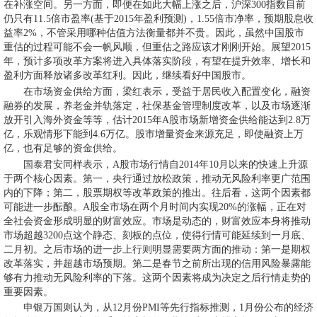
在补涨空间。另一方面，即便在如此大幅上涨之后，沪深300指数目前
仍只有11.5倍市盈率(基于2015年盈利预测)，1.55倍市净率，预期股息收
益率2%，不管采用哪种估值方法衡量都并不贵。因此，虽然中国股市
重估的过程可能不会一帆风顺，但重估之路应该才刚刚开始。展望2015
年，预计多项改革方案将进入具体落实阶段，有望在提升效率、增长和
盈利方面释放诸多改革红利。因此，继续看好中国股市。
在市场资金供给方面，梁红表示，受益于居民收入配置变化，融资
融券的发展，养老金并轨落定，社保基金管理制度改革，以及市场逐渐
放开引入海外资金等等，估计2015年A股市场新增资金供给能达到2.8万
亿，乐观情形下能到4.6万亿。股市增量资金来源充足，即使融资上万
亿，也有足够的资金供给。
国泰君安同样表示，A股市场行情自2014年10月以来的快速上升源
于两个核心因素。第一，央行通过放松政策，推动无风险利率更广范围
内的下降；第二，股票期权等改革政策的推出。往后看，这两个因素都
可能进一步酝酿。A股全市场在两个月时间内实现20%的涨幅，正在对
全社会资金形成明显的财富效应。市场是动态的，财富效应本身将推动
市场超越3200点这个静态、刻板的点位，使得行情可能延续到一月底、
二月初。之后市场的进一步上行则明显需要两方面的推动：第一是期权
改革落实，并超越市场预期。第二是春节之前所出现的信用风险暴露能
够有力推动无风险利率的下落。这两个因素将成为决定之后行情走势的
重要因素。
申银万国则认为，从12月份PMI等先行指标推测，1月份公布的经济