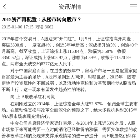
资讯详情
2015资产再配置：从楼市转向股市？
2015-01-06 17:15 阅读:3662
2015年首个交易日，A股迎来“开门红”。1月5日，上证综指高开高走，
突破3300点，一度涨超4%，创近5年半新高；深成指升逾5%，创逾40个
月新高。截至收盘，上证综指上涨115.84点，涨幅为3.58%，收报
3350.52点，深证成指上涨505.97点，涨幅为4.59%，收报于11520.59
点。两市全天成交约8277亿元人民币。
对于中国家庭而言，在过去的数年中，房地产市场一直是配置家庭
财富最为主要的场所，A股市场则乏人问津。时移世易，2015年，随着
房地产投资属性的不断减弱，以及流动性宽松和改革预期推动A股市场
不断上行，这一现象有望发生趋势性的逆转。
向 上 A股改革红利可期
在刚刚过去的2014年，上证综指全年大涨52.87%，领跑全球主要市
场。在流动性宽松与改革全面深化的预期之下，绝大多数机构对2015年
的A股市场表现充满信心。
中金公司首席经济学家梁红表示，在2014年上涨近53%之后，A股
市场接下来可能需要一点时间消化已经取得的涨幅，需要实体数据的改
善和改革红利的兑现来支撑乐观情绪的进一步提升，而H股显然仍然存