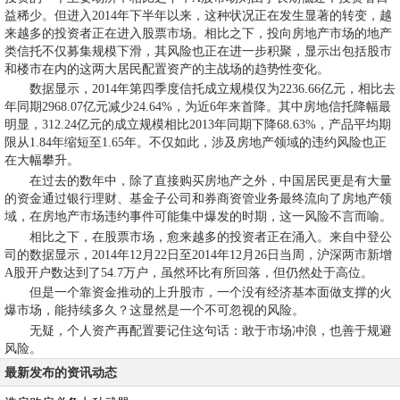
益稀少。但进入2014年下半年以来，这种状况正在发生显著的转变，越
来越多的投资者正在进入股票市场。相比之下，投向房地产市场的地产
类信托不仅募集规模下滑，其风险也正在进一步积聚，显示出包括股市
和楼市在内的这两大居民配置资产的主战场的趋势性变化。
数据显示，2014年第四季度信托成立规模仅为2236.66亿元，相比去
年同期2968.07亿元减少24.64%，为近6年来首降。其中房地信托降幅最
明显，312.24亿元的成立规模相比2013年同期下降68.63%，产品平均期
限从1.84年缩短至1.65年。不仅如此，涉及房地产领域的违约风险也正
在大幅攀升。
在过去的数年中，除了直接购买房地产之外，中国居民更是有大量
的资金通过银行理财、基金子公司和券商资管业务最终流向了房地产领
域，在房地产市场违约事件可能集中爆发的时期，这一风险不言而喻。
相比之下，在股票市场，愈来越多的投资者正在涌入。来自中登公
司的数据显示，2014年12月22日至2014年12月26日当周，沪深两市新增
A股开户数达到了54.7万户，虽然环比有所回落，但仍然处于高位。
但是一个靠资金推动的上升股市，一个没有经济基本面做支撑的火
爆市场，能持续多久？这显然是一个不可忽视的风险。
无疑，个人资产再配置要记住这句话：敢于市场冲浪，也善于规避
风险。
最新发布的资讯动态