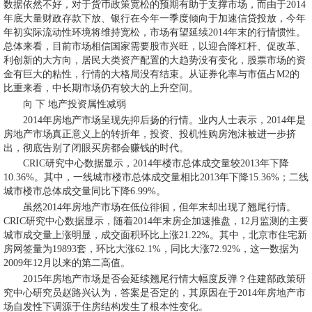
数据依然不好，对于货币政策宽松的预期有助于支撑市场，而由于2014
年底大量财政存款下放、银行在今年一季度倾向于加速信贷投放，今年
年初实际流动性环境将维持宽松，市场有望延续2014年末的行情惯性。
总体来看，目前市场相信国家需要股市兴旺，以迎合降杠杆、促改革、
利创新的大方向，居民大类资产配置的大趋势没有变化，股票市场的资
金有巨大的粘性，行情的大格局没有结束。从证券化率与市值占M2的
比重来看，中长期市场仍有较大的上升空间。
向 下 地产投资属性减弱
2014年房地产市场呈现先抑后扬的行情。业内人士表示，2014年是
房地产市场真正意义上的转折年，投资、投机性购房泡沫被进一步挤
出，彻底告别了闭眼买房都会赚钱的时代。
CRIC研究中心数据显示，2014年楼市总体成交量较2013年下降
10.36%。其中，一线城市楼市总体成交量相比2013年下降15.36%；二线
城市楼市总体成交量同比下降6.99%。
虽然2014年房地产市场在低位徘徊，但年末却出现了翘尾行情。
CRIC研究中心数据显示，随着2014年末房企加速推盘，12月监测的主要
城市成交量上涨明显，成交面积环比上涨21.22%。其中，北京市住宅新
房网签量为19893套，环比大涨62.1%，同比大涨72.92%，这一数据为
2009年12月以来的第二高值。
2015年房地产市场是否会延续翘尾行情大幅度反弹？住建部政策研
究中心研究员赵路兴认为，答案是否定的，其原因在于2014年房地产市
场自发性下调源于住房结构发生了根本性变化。