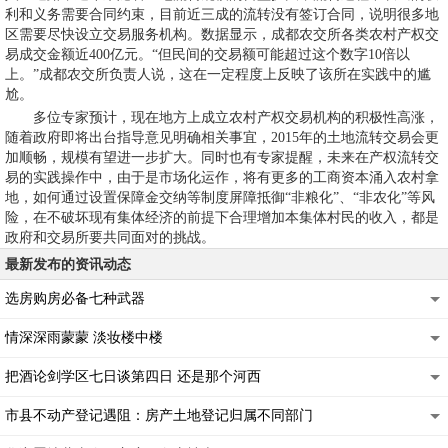
利和义务需要合同约束，目前近三成的流转没有签订合同，说明很多地
区需要尽快设立交易服务机构。数据显示，成都农交所各类农村产权交
易成交金额近400亿元。“但民间的交易额可能超过这个数字10倍以
上。”成都农交所负责人说，这在一定程度上反映了该所在实践中的尴
尬。
多位专家预计，现在地方上成立农村产权交易机构的积极性高涨，
随着政府即将出台指导意见明确相关事宜，2015年的土地流转交易会更
加顺畅，规模有望进一步扩大。同时也有专家提醒，未来在产权流转交
易的实践操作中，由于是市场化运作，将有更多的工商资本涌入农村拿
地，如何通过设置保障金交纳等制度屏障抵御“非粮化”、“非农化”等风
险，在不破坏现有集体经济的前提下合理增加本集体村民的收入，都是
政府和交易所要共同面对的挑战。
最新发布的资讯动态
选房购房必备七种武器
情深深雨蒙蒙 淡妆楼中楼
把酒论剑学区七日谈第四日 还是那个河西
市县不动产登记遇阻：房产土地登记归属不同部门