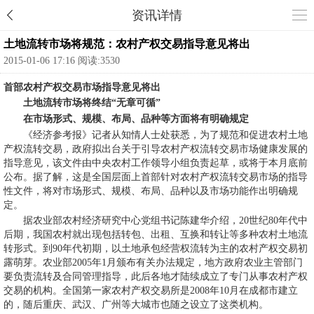
资讯详情
土地流转市场将规范：农村产权交易指导意见将出
2015-01-06 17:16 阅读:3530
首部农村产权交易市场指导意见将出
土地流转市场将终结“无章可循”
在市场形式、规模、布局、品种等方面将有明确规定
《经济参考报》记者从知情人士处获悉，为了规范和促进农村土地
产权流转交易，政府拟出台关于引导农村产权流转交易市场健康发展的
指导意见，该文件由中央农村工作领导小组负责起草，或将于本月底前
公布。据了解，这是全国层面上首部针对农村产权流转交易市场的指导
性文件，将对市场形式、规模、布局、品种以及市场功能作出明确规
定。
据农业部农村经济研究中心党组书记陈建华介绍，20世纪80年代中
后期，我国农村就出现包括转包、出租、互换和转让等多种农村土地流
转形式。到90年代初期，以土地承包经营权流转为主的农村产权交易初
露萌芽。农业部2005年1月颁布有关办法规定，地方政府农业主管部门
要负责流转及合同管理指导，此后各地才陆续成立了专门从事农村产权
交易的机构。全国第一家农村产权交易所是2008年10月在成都市建立
的，随后重庆、武汉、广州等大城市也随之设立了这类机构。