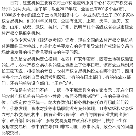
目前，这些机构主要有农村土(林)地流转服务中心和农村产权交易
所(中心)两大类。据了解，截至2012年底，全国已有800多个县(市)、
13000多个乡(镇)建立了土地流转服务中心；林业系统成立了1200多家林
权交易机构。到2014年10月底，全国有北京、上海、天津、重庆、安
徽、山东、成都、武汉、杭州、广州、昆明等11个省级或省会城市级农
村产权交易服务机构。
多位专家告诉《经济参考报》记者，现在全国的农村产权交易机构
普遍面临三大挑战，也是此次将要发布的关于引导农村产权流转交易市
场健康发展的指导意见要解决的主要问题。
首先是交易机构定位模糊。在四川广安华蓥市，随着土地确权颁证
的进行，农村产权交易机构的建立也提上了议事日程。该市农业局副局
长王燕飞说，根据他的考察，农村产权交易机构设立在哪个部门，四川
省各个地方都有自己的思考和探索。“有的在国土部门，有的在农业部
门，还有的单独设立部门。”王燕飞说。
不仅是主管部门不统一，据一位不愿意具名的专家表示，现在全国
的农村产权机构有的是企业性质，按照公司机制运行，有的是事业单
位，市场定位也不统一。绝大多数流转服务机构依托政府职能部门设
立，价格发现、资本对接等市场职能没有充分体现。11家省级和省会级
农村产权交易机构中，国有企业出资6家，政府与国有企业共同出资1
家，政府部门出资4家，多数交易所是在政府和相关部门扶持下生存，
政府在交易所工作中的主导作用非常明显，政事不清、政企不清的问题
比较突出。