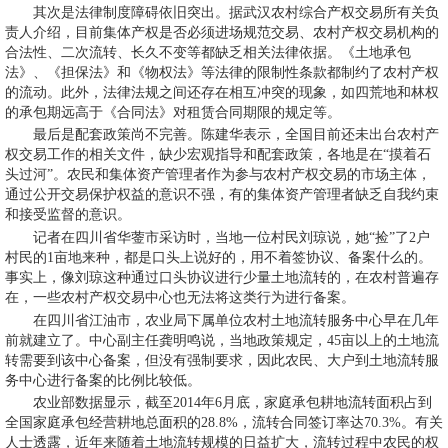
其次是法律制度障碍依旧突出。据武汉农村综合产权交易所有关负
责人介绍，目前集体产权是否必须进场规范交易、农村产权交易机构的
合法性、二次流转、长久不变等都缺乏相关法律依据。《土地承包
法》、《担保法》和《物权法》等法律的限制性条款都制约了农村产权
的流动。此外，法律法规之间还存在相互冲突的现象，如四荒地和林权
的承包期远高于《合同法》对租赁合同期限的规定等。
最后是配套政策尚不完善。陈建华表示，全国目前还未出台农村产
权交易工作的相关文件，缺少宏观指导和配套政策，各地是在“摸着石
头过河”。农民和集体资产管理者作为参与农村产权交易的市场主体，
通过公开交易保护权益的意识不强，有的集体资产管理者缺乏自我约束
和接受监督的意识。
记者在四川省华蓥市采访时，当地一位村民刘琼说，她“捡”了2户
村民的1亩地来种，都是口头上说好的，用不着签协议、备案什么的。
事实上，像刘琼这种通过口头协议进行少量土地流转的，在农村普遍存
在，一些农村产权交易中心也无法将这类行为进行备案。
在四川省江油市，农业局下属单位农村土地流转服务中心早在几年
前就建立了。中心副主任龚明鸣说，当地政策规定，45亩以上的土地流
转需要到该中心备案，但没有强制要求，因此农民、大户到土地流转服
务中心进行备案的比例比较低。
农业部数据显示，截至2014年6月底，家庭承包耕地流转面积占到
全国家庭承包经营耕地总面积的28.8%，流转合同签订率达70.3%。有关
人士透露，近年来随着土地流转规模的日益扩大，流转过程中农民的权